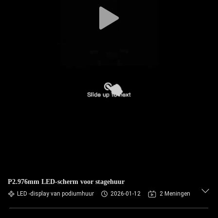
NEEM
CONTACT
MET
ONS
OP
NIEUWS
GEVALLEN
BLOG
P2.976mm LED-scherm voor stagehuur
VRAAG
LED -display van podiumhuur
2026-01-12
2 Meningen
EEN