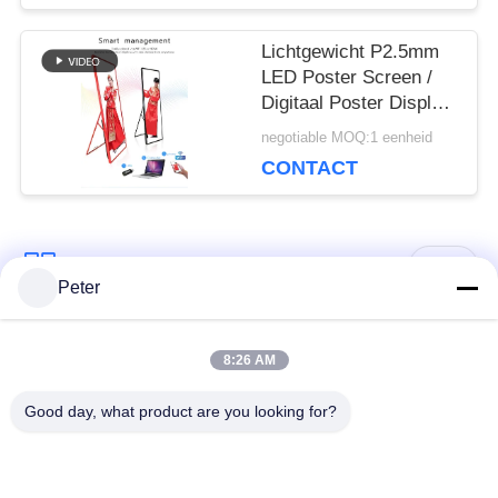
Lichtgewicht P2.5mm
LED Poster Screen /
Digitaal Poster Display
Reclame binnen
negotiable MOQ:1 eenheid
640*1920mm
CONTACT
populaire categorieën
Alle
Peter
Buiten vaste LED -
Binnen vaste LED -
8:26 AM
display
display
Good day, what product are you looking for?
Doorzichtig glazen
LED -display van
LED-display
podiumhuur