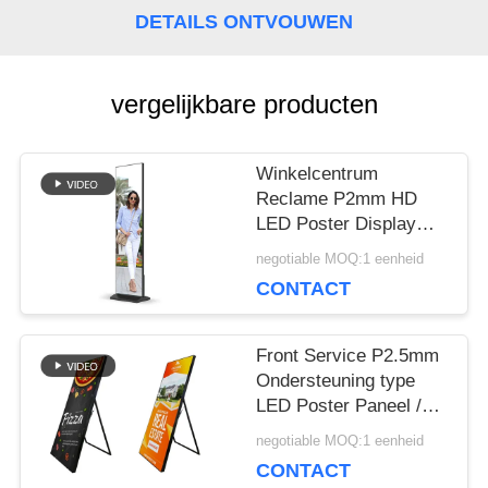
DETAILS ONTVOUWEN
BLOG
vergelijkbare producten
VRAAG
EEN
Winkelcentrum
Reclame P2mm HD
OFFERTE
LED Poster Display
Floor Stand Alone
negotiable MOQ:1 eenheid
Makkelijk te
CONTACT
VR
verplaatsen
640*1920mm
Front Service P2.5mm
SITEMAP
Ondersteuning type
LED Poster Paneel /
Retail Poster Display
negotiable MOQ:1 eenheid
HD Beeld voor
PRIVACYBELEID
CONTACT
Winkelcentra