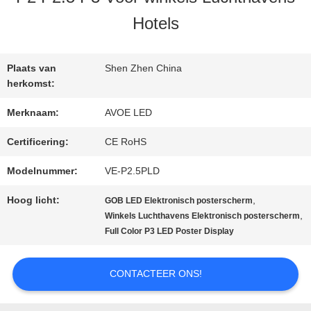
KWALITEITSCONTROLE
Hotels
NEEM
Plaats van
Shen Zhen China
CONTACT
herkomst:
Merknaam:
AVOE LED
MET
Certificering:
CE RoHS
ONS
Modelnummer:
VE-P2.5PLD
OP
Hoog licht:
,
GOB LED Elektronisch posterscherm
,
Winkels Luchthavens Elektronisch posterscherm
NIEUWS
Full Color P3 LED Poster Display
CONTACTEER ONS!
GEVALLEN