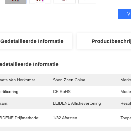
V
Gedetailleerde Informatie
Productbeschri
edetailleerde Informatie
laats Van Herkomst
Shen Zhen China
Merk
rtificering
CE RoHS
Mode
aam:
LEIDENE Affichevertoning
Resol
EIDENE Drijfmethode:
1/32 Aftasten
Toepa