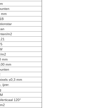
mm
punten
0 mm
1B
tionstar
can
nten/m2
121
75
 W
d/m2
0 mm
100 mm
punten
2
 pixels ≤0,3 mm
 ijzer.
g
0M
Verticaal 120°
/m2