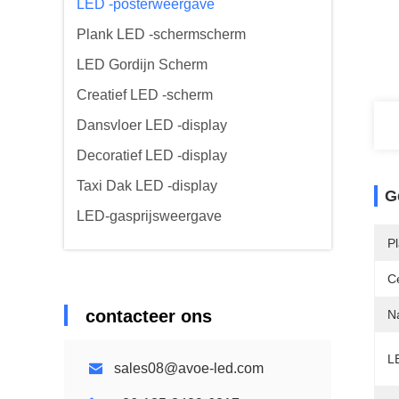
LED -posterweergave
Plank LED -schermscherm
LED Gordijn Scherm
Creatief LED -scherm
Dansvloer LED -display
Decoratief LED -display
Taxi Dak LED -display
G
LED-gasprijsweergave
P
Ce
contacteer ons
N
L
sales08@avoe-led.com