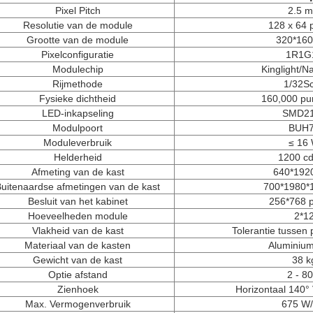
Pixel Pitch
2.5 
Resolutie van de module
128 x 64 
Grootte van de module
320*16
Pixelconfiguratie
1R1G
Modulechip
Kinglight/Na
Rijmethode
1/32S
Fysieke dichtheid
160,000 pu
LED-inkapseling
SMD2
Modulpoort
BUH
Moduleverbruik
≤ 16
Helderheid
1200 c
Afmeting van de kast
640*192
uitenaardse afmetingen van de kast
700*1980*
Besluit van het kabinet
256*768 
Hoeveelheden module
2*1
Vlakheid van de kast
Tolerantie tussen
Materiaal van de kasten
Aluminium,
Gewicht van de kast
38 k
Optie afstand
2 - 8
Zienhoek
Horizontaal 140° 
Max. Vermogenverbruik
675 W