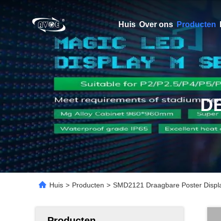
Huis
Over ons
Producten
D
Huis
>
Producten
>
SMD2121 Draagbare Poster Display
Producten