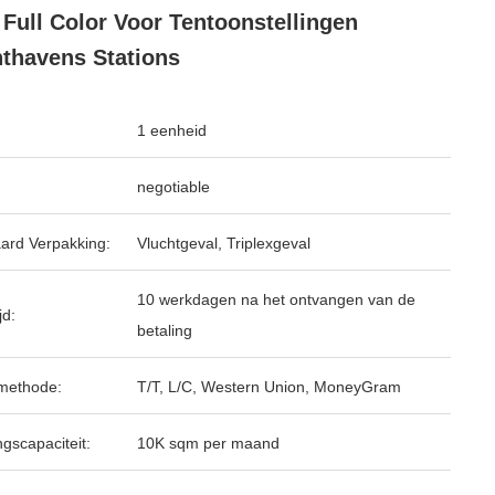
 Full Color Voor Tentoonstellingen
thavens Stations
1 eenheid
negotiable
ard Verpakking:
Vluchtgeval, Triplexgeval
10 werkdagen na het ontvangen van de
jd:
betaling
methode:
T/T, L/C, Western Union, MoneyGram
ngscapaciteit:
10K sqm per maand