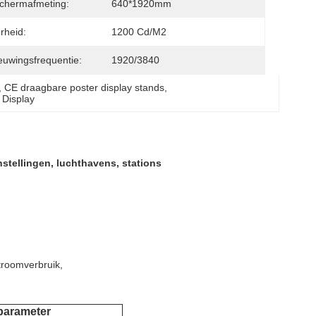
chermafmeting:
640*1920mm
rheid:
1200 Cd/m2
euwingsfrequentie:
1920/3840
, 
CE draagbare poster display stands
, 
 Display
stellingen, luchthavens, stations
troomverbruik,
parameter