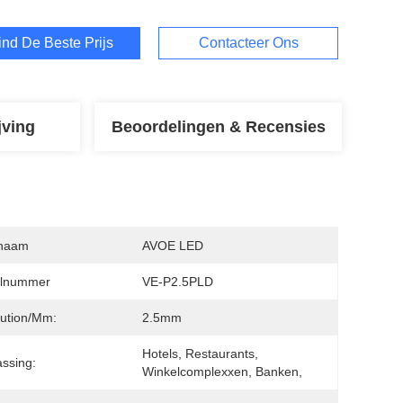
ind De Beste Prijs
Contacteer Ons
jving
Beoordelingen & Recensies
naam
AVOE LED
lnummer
VE-P2.5PLD
ution/mm:
2.5mm
Hotels, Restaurants, 
ssing:
Winkelcomplexxen, Banken,