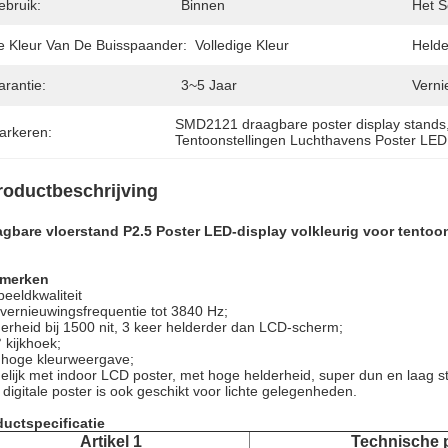
ebruik:
Binnen
Het S
e Kleur Van De Buisspaander:
Volledige Kleur
Helde
arantie:
3~5 Jaar
Verni
SMD2121 draagbare poster display stands
arkeren:
Tentoonstellingen Luchthavens Poster LED
roductbeschrijving
gbare vloerstand P2.5 Poster LED-display volkleurig voor tentoon
merken
eeldkwaliteit
vernieuwingsfrequentie tot 3840 Hz;
erheid bij 1500 nit, 3 keer helderder dan LCD-scherm;
 kijkhoek;
 hoge kleurweergave;
elijk met indoor LCD poster, met hoge helderheid, super dun en laag s
digitale poster is ook geschikt voor lichte gelegenheden.
uctspecificatie
Artikel 1
Technische 