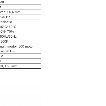
3IC
z
asten ≤ 0,6 mm
840 Hz
ronisatie
-10°C~60°C
 10%~70%
 50Hz/60Hz
1500K
multi-model: 500 meter,
el: 20 km
7M
0 uur
I, DVI enz.