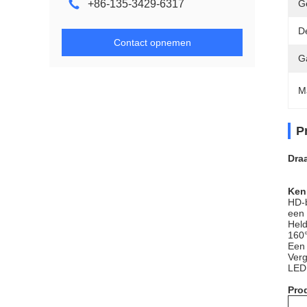
+86-135-3429-6317
G
D
Contact opnemen
G
M
P
Draa
Ken
HD-b
een 
Held
160°
Een
Verg
LED 
Prod