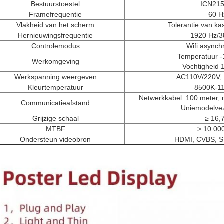
Bestuurstoestel
ICN215
Framefrequentie
60 H
Vlakheid van het scherm
Tolerantie van k
Hernieuwingsfrequentie
1920 Hz/3
Controlemodus
Wifi asynch
Temperatuur 
Werkomgeving
Vochtigheid
Werkspanning weergeven
AC110V/220V,
Kleurtemperatuur
8500K-1
Netwerkkabel: 100 meter, 
Communicatieafstand
Uniemodelvez
Grijzige schaal
≥ 16,
MTBF
> 10 00
Ondersteun videobron
HDMI, CVBS, SD