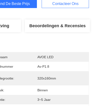
ind De Beste Prijs
Contacteer Ons
jving
Beoordelingen & Recensies
naam
AVOE LED
lnummer
Av-P1.8
egrootte:
320x160mm
ik:
Binnen
tie:
3~5 Jaar