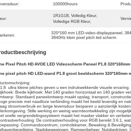
evensduur:
100000hours
Prod
1R1G1B, Volledig-Kleur, 
eur:
Verni
Volledige RGB Kleur,
320*160 mm LED-video-displaypaneel
, 
384
arkeren:
3840Hz klein pixel pitch led scherm
roductbeschrijving
ine Pixel Pitch HD AVOE LED Videoscherm Paneel P1.8 320*160mm
ine pixel pitch HD LED-wand P1.8 groot beeldscherm 320*160mm 
uctomschrijving:
1.8 ultra kleine pitches geven u een indrukwekkende visuele ervaring.
ijkhoek: Brede kijkhoek: Met 140 graden horizontaal en 140 graden vert
ntwerp: Standaard paneelontwerp maakt opslag, transport, constructi
oge precisie met naadloze verbinding maakt het beeld levendig en natuu
aag stroomverbruik en lange levensduur besparen u aanzienlijk kosten
erkomgeving: Stille werking en weinig warmteontwikkeling zijn mogelijk
et snelle vergrendelingssysteem maakt het masker vlakker en verbeter
ontrastverhouding: De contrastverhouding voor RGB bereikt 3:6:1, wat 
oepassing: Commandocentrum, controlekamer, Bewaking & Beveiliging
thavenbeveiliging, Stadsbewegingen, Rampenbeheer, Nutsbedrijven, U