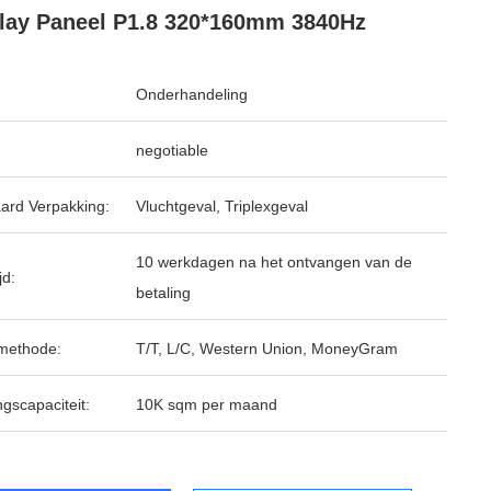
lay Paneel P1.8 320*160mm 3840Hz
Onderhandeling
negotiable
ard Verpakking:
Vluchtgeval, Triplexgeval
10 werkdagen na het ontvangen van de
jd:
betaling
methode:
T/T, L/C, Western Union, MoneyGram
ngscapaciteit:
10K sqm per maand