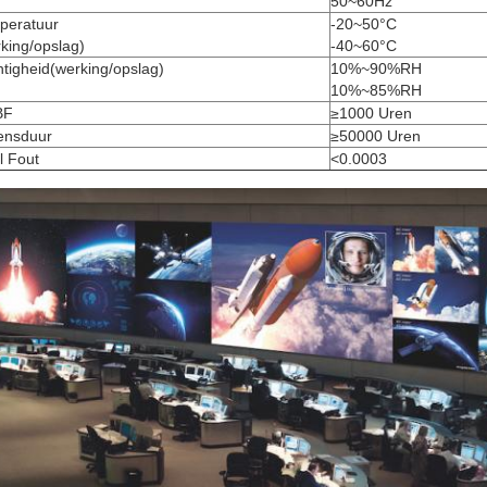
50~60Hz
peratuur
-20~50°C
king/opslag)
-40~60°C
tigheid(werking/opslag)
10%~90%RH
10%~85%RH
BF
≥1000 Uren
ensduur
≥50000 Uren
l Fout
<0.0003