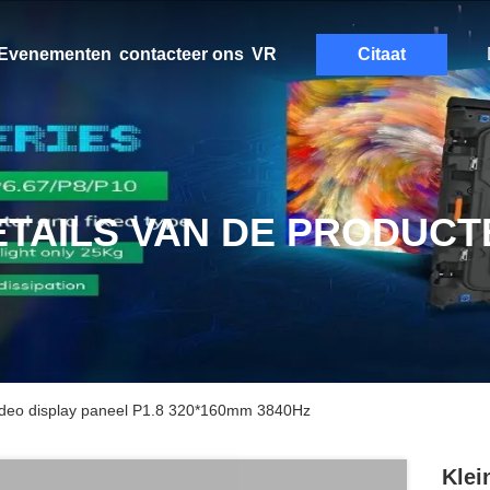
Evenementen
contacteer ons
VR
Citaat
ETAILS VAN DE PRODUCT
video display paneel P1.8 320*160mm 3840Hz
Klei