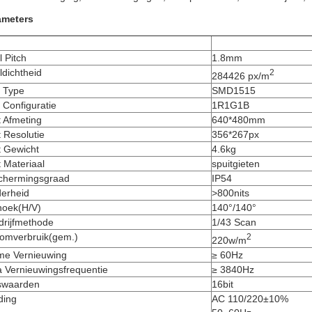
ameters
l Pitch
1.8mm
ldichtheid
2
284426 px/m
 Type
SMD1515
Configuratie
1R1G1B
 Afmeting
640*480mm
 Resolutie
356*267px
t Gewicht
4.6kg
 Materiaal
spuitgieten
chermingsgraad
IP54
derheid
>800nits
hoek(H/V)
140°/140°
drijfmethode
1/43 Scan
oomverbruik(gem.)
2
220w/m
me Vernieuwing
≥ 60Hz
 Vernieuwingsfrequentie
≥ 3840Hz
jswaarden
16bit
ding
AC 110/220±10%