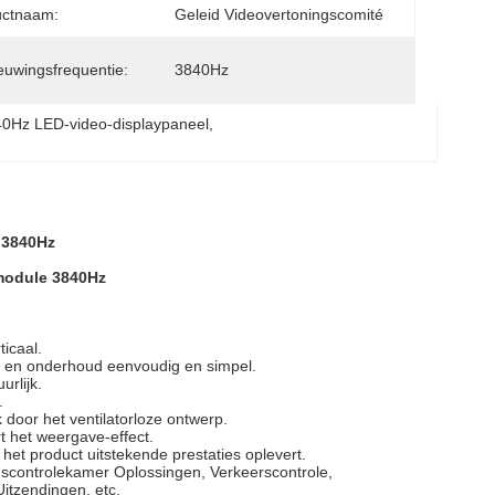
uctnaam:
Geleid Videovertoningscomité
euwingsfrequentie:
3840Hz
0Hz LED-video-displaypaneel
, 
 3840Hz
module 3840Hz​
icaal.
e en onderhoud eenvoudig en simpel.
rlijk.
.
 door het ventilatorloze ontwerp.
t het weergave-effect.
het product uitstekende prestaties oplevert.
scontrolekamer Oplossingen, Verkeerscontrole,
itzendingen, etc.