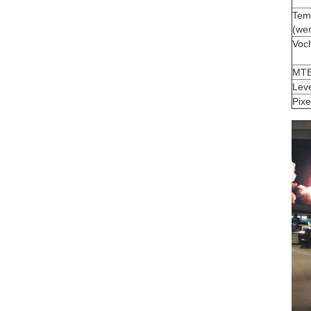
Tem
(wer
Voch
MT
Lev
Pixe