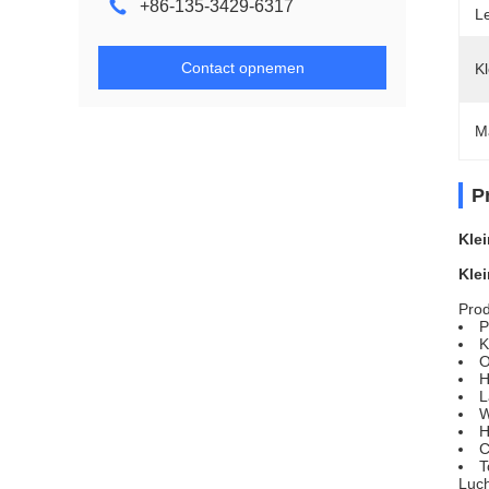
+86-135-3429-6317
L
Contact opnemen
Kl
M
P
Kle
Kle
Prod
P
K
O
H
L
W
H
C
T
Luch