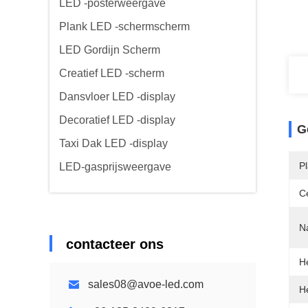
LED -posterweergave
Plank LED -schermscherm
LED Gordijn Scherm
Creatief LED -scherm
Dansvloer LED -display
Decoratief LED -display
G
Taxi Dak LED -display
P
LED-gasprijsweergave
Ce
N
contacteer ons
H
sales08@avoe-led.com
H