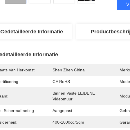
V
Gedetailleerde Informatie
Productbeschri
edetailleerde Informatie
laats Van Herkomst
Shen Zhen China
Merk
rtificering
CE RoHS
Mode
Binnen Vaste LEIDENE 
aam:
Modul
Videomuur
et Schermafmeting:
Aangepast
Gebru
elderheid:
400-1000cd/sqm
Garan