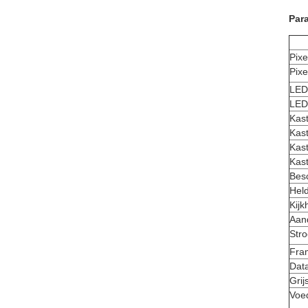
Par
Pixe
Pixe
LED
LED 
Kast
Kast
Kas
Kast
Bes
Hel
Kijk
Aan
Str
Fra
Data
Gri
Voe