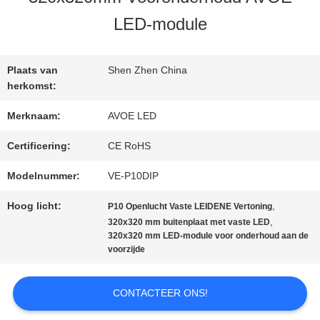
KWALITEITSCONTROLE
LED-module
NEEM
Plaats van
Shen Zhen China
CONTACT
herkomst:
Merknaam:
AVOE LED
MET
Certificering:
CE RoHS
ONS
Modelnummer:
VE-P10DIP
OP
Hoog licht:
,
P10 Openlucht Vaste LEIDENE Vertoning
,
320x320 mm buitenplaat met vaste LED
NIEUWS
320x320 mm LED-module voor onderhoud aan de
voorzijde
GEVALLEN
CONTACTEER ONS!