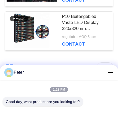
CONTACT
P10 Buitengebied
Vaste LED Display
320x320mm
Vooronderhoud AVOE
negotiable MOQ:5sqm
LED-module
CONTACT
populaire categorieën
Alle
Peter
Buiten vaste LED -
Binnen vaste LED -
1:18 PM
display
display
Good day, what product are you looking for?
Doorzichtig glazen
LED -display van
LED-display
podiumhuur