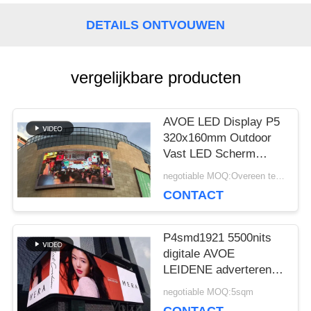
BLOG
DETAILS ONTVOUWEN
vergelijkbare producten
VRAAG
EEN
AVOE LED Display P5
OFFERTE
320x160mm Outdoor
Vast LED Scherm
Hoge
negotiable MOQ:Overeen te komen
Vernieuwingsfrequentie
VR
CONTACT
3840Hz
P4smd1921 5500nits
SITEMAP
digitale AVOE
LEIDENE adverterende
raad 960*960mm
PRIVACYBELEID
negotiable MOQ:5sqm
Kabinet