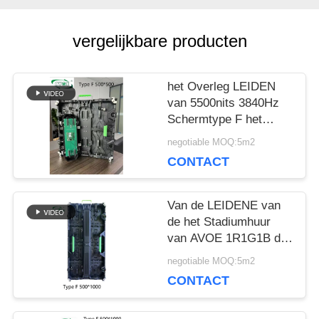
BLOG
vergelijkbare producten
VRAAG
het Overleg LEIDEN
van 5500nits 3840Hz
EEN
Schermtype F het
Aluminiumkabinet van
OFFERTE
negotiable MOQ:5m2
het Matrijzenafgietsel
CONTACT
VR
Van de LEIDENE van
de het Stadiumhuur
van AVOE 1R1G1B de
SITEMAP
Beschermer Vertonings
negotiable MOQ:5m2
Achtergrondgebruikshoek
CONTACT
PRIVACYBELEID