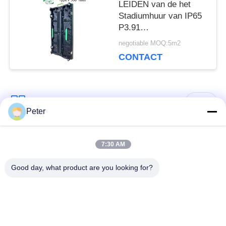
LEIDEN van de het
Stadiumhuur van IP65
P3.91
Vertoningscomité
negotiable MOQ:5m2
Veelvoudig
CONTACT
Krommekabinet
populaire categorieën
Alle
Peter
Buiten vaste LED -
Binnen vaste LED -
7:30 AM
display
display
Good day, what product are you looking for?
Doorzichtig glazen
LED -display van
LED-display
podiumhuur
Fine Pitch LED -
Buitenverhuur LED -