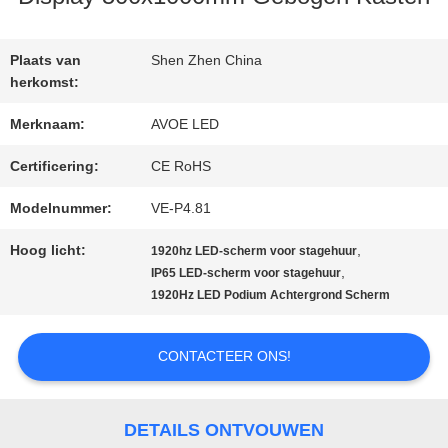
KWALITEITSCONTROLE
Plaats van
Shen Zhen China
NEEM
herkomst:
CONTACT
Merknaam:
AVOE LED
MET
Certificering:
CE RoHS
Modelnummer:
VE-P4.81
ONS
Hoog licht:
,
1920hz LED-scherm voor stagehuur
OP
,
IP65 LED-scherm voor stagehuur
1920Hz LED Podium Achtergrond Scherm
NIEUWS
CONTACTEER ONS!
GEVALLEN
DETAILS ONTVOUWEN