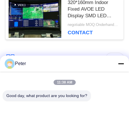
320*160mm Indoor
Fixed AVOE LED
Display SMD LED
Video Wall For
negotiable MOQ:Onderhandeling
Surveillance Center
CONTACT
populaire categorieën
Alle
Peter
Buiten vaste LED -
Binnen vaste LED -
11:38 AM
display
display
Good day, what product are you looking for?
Doorzichtig glazen
LED -display van
LED-display
podiumhuur
Fine Pitch LED -
Buitenverhuur LED -