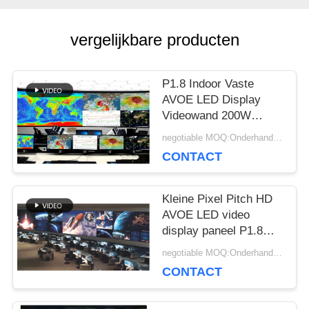
BLOG
vergelijkbare producten
VRAAG
P1.8 Indoor Vaste
AVOE LED Display
EEN
Videowand 200W
320*160mm Module
OFFERTE
negotiable MOQ:Onderhandeling
3840Hz
CONTACT
VR
Kleine Pixel Pitch HD
AVOE LED video
display paneel P1.8
SITEMAP
320*160mm 3840Hz
negotiable MOQ:Onderhandeling
CONTACT
PRIVACYBELEID