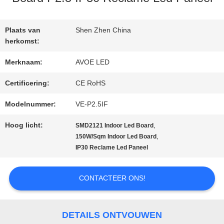
KWALITEITSCONTROLE
Plaats van
Shen Zhen China
NEEM
herkomst:
CONTACT
Merknaam:
AVOE LED
MET
Certificering:
CE RoHS
Modelnummer:
VE-P2.5IF
ONS
Hoog licht:
,
SMD2121 Indoor Led Board
OP
,
150W/Sqm Indoor Led Board
IP30 Reclame Led Paneel
NIEUWS
CONTACTEER ONS!
GEVALLEN
DETAILS ONTVOUWEN