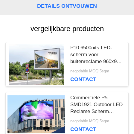
DETAILS ONTVOUWEN
BLOG
vergelijkbare producten
VRAAG
EEN
P10 6500nits LED-
scherm voor
OFFERTE
buitenreclame 960x960
mm
negotiable MOQ:5sqm
CONTACT
VR
Commerciële P5
SITEMAP
SMD1921 Outdoor LED
Reclame Scherm
Novastar Kaarten
negotiable MOQ:5sqm
PRIVACYBELEID
CONTACT