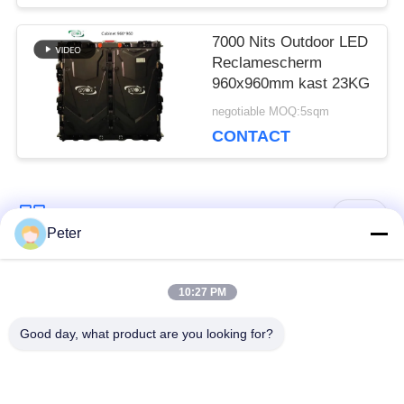
7000 Nits Outdoor LED
Reclamescherm
960x960mm kast 23KG
negotiable MOQ:5sqm
CONTACT
populaire categorieën
Alle
Peter
Buiten vaste LED -
Binnen vaste LED -
10:27 PM
display
display
Good day, what product are you looking for?
Doorzichtig glazen
LED -display van
LED-display
podiumhuur