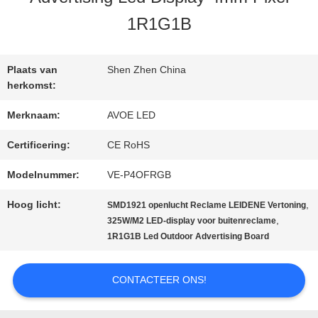
KWALITEITSCONTROLE
1R1G1B
NEEM
Plaats van
Shen Zhen China
CONTACT
herkomst:
Merknaam:
AVOE LED
MET
Certificering:
CE RoHS
ONS
Modelnummer:
VE-P4OFRGB
OP
Hoog licht:
,
SMD1921 openlucht Reclame LEIDENE Vertoning
,
325W/M2 LED-display voor buitenreclame
NIEUWS
1R1G1B Led Outdoor Advertising Board
CONTACTEER ONS!
GEVALLEN