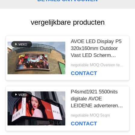
BLOG
vergelijkbare producten
VRAAG
AVOE LED Display P5
EEN
320x160mm Outdoor
Vast LED Scherm
OFFERTE
Hoge
negotiable MOQ:Overeen te komen
Vernieuwingsfrequentie
CONTACT
3840Hz
VR
P4smd1921 5500nits
digitale AVOE
SITEMAP
LEIDENE adverterende
raad 960*960mm
negotiable MOQ:5sqm
Kabinet
CONTACT
PRIVACYBELEID