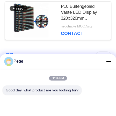
P10 Buitengebied
Vaste LED Display
320x320mm
Vooronderhoud AVOE
negotiable MOQ:5sqm
LED-module
CONTACT
populaire categorieën
Alle
Peter
Buiten vaste LED -
Binnen vaste LED -
3:34 PM
display
display
Good day, what product are you looking for?
Doorzichtig glazen
LED -display van
LED-display
podiumhuur