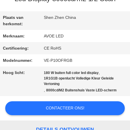
KWALITEITSCONTROLE
Plaats van
Shen Zhen China
NEEM
herkomst:
CONTACT
Merknaam:
AVOE LED
MET
Certificering:
CE RoHS
Modelnummer:
VE-P10OFRGB
ONS
Hoog licht:
,
180 W buiten full color led display
OP
1R1G1B openlucht Volledige Kleur Geleide
Vertoning
,
8000cd/M2 Buitenshuis Vaste LED-scherm
NIEUWS
CONTACTEER ONS!
GEVALLEN
DETAILS ONTVOUWEN