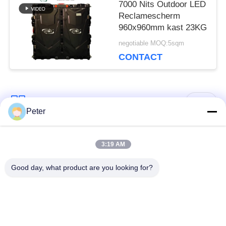
7000 Nits Outdoor LED
Reclamescherm
960x960mm kast 23KG
negotiable MOQ:5sqm
CONTACT
populaire categorieën
Alle
Peter
Buiten vaste LED -
Binnen vaste LED -
3:19 AM
display
display
Good day, what product are you looking for?
Doorzichtig glazen
LED -display van
LED-display
podiumhuur
Fine Pitch LED -
Buitenverhuur LED -