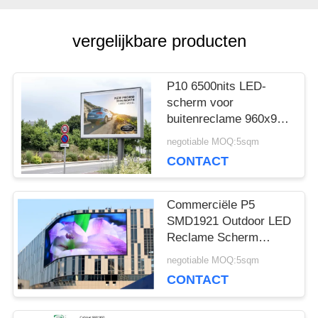
BLOG
vergelijkbare producten
VRAAG
P10 6500nits LED-
scherm voor
EEN
buitenreclame 960x960
mm
OFFERTE
negotiable MOQ:5sqm
CONTACT
VR
Commerciële P5
SMD1921 Outdoor LED
Reclame Scherm
SITEMAP
Novastar Kaarten
negotiable MOQ:5sqm
CONTACT
PRIVACYBELEID