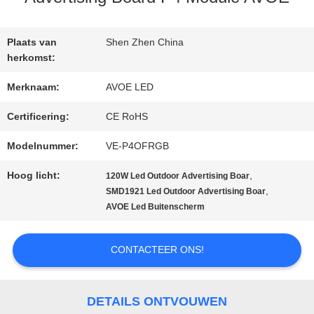
KWALITEITSCONTROLE
Plaats van
Shen Zhen China
NEEM
herkomst:
CONTACT
Merknaam:
AVOE LED
MET
Certificering:
CE RoHS
Modelnummer:
VE-P4OFRGB
ONS
Hoog licht:
,
120W Led Outdoor Advertising Boar
OP
,
SMD1921 Led Outdoor Advertising Boar
AVOE Led Buitenscherm
NIEUWS
CONTACTEER ONS!
GEVALLEN
DETAILS ONTVOUWEN