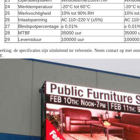
23
Operatiesysteem
Windows/me/200NT/XP
Window
24
Werktemperatuur
-20°C tot 60°C
-20°C t
25
Werkvochtigheid
10% tot 90% RH
10% to
26
Inlaatspanning
AC 110~220 V (±5%)
AC 110
27
Blindspotpercentage
≤ 0,01%
≤ 0,01
28
MTBF
35000 uur
35000 
29
Levensduur
100000 uur
100000
rking: de specificaties zijn uitsluitend ter referentie. Neem contact op met o
E.