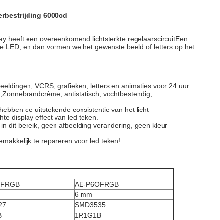
rbestrijding 6000cd
lay heeft een overeenkomend lichtsterkte regelaarscircuitEen
elke LED, en dan vormen we het gewenste beeld of letters op het
eldingen, VCRS, grafieken, letters en animaties voor 24 uur
t,Zonnebrandcrème, antistatisch, vochtbestendig,
hebben de uitstekende consistentie van het licht
te display effect van led teken.
ek in dit bereik, geen afbeelding verandering, geen kleur
emakkelijk te repareren voor led teken!
OFRGB
AE-P6OFRGB
6 mm
27
SMD3535
B
1R1G1B