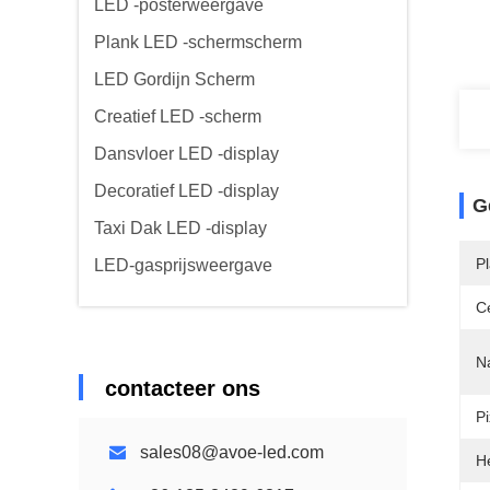
LED -posterweergave
Plank LED -schermscherm
LED Gordijn Scherm
Creatief LED -scherm
Dansvloer LED -display
Decoratief LED -display
G
Taxi Dak LED -display
P
LED-gasprijsweergave
Ce
N
contacteer ons
Pi
sales08@avoe-led.com
He