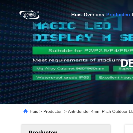
Huis
Over ons
Producten
D
Huis
>
Producten
>
Anti-donder 4mm Pitch Outdoor
Producten