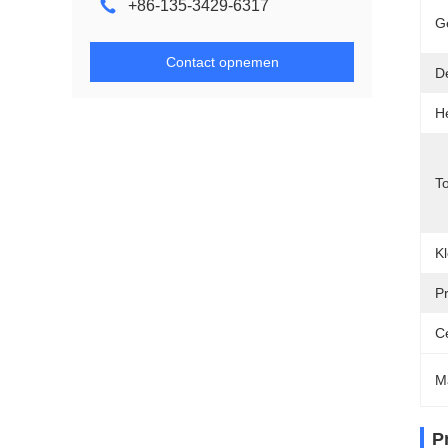
+86-135-3429-6317
G
Contact opnemen
D
H
T
Kl
P
Ce
M
P