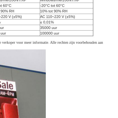
s/me/200NT/XP
Windows/me/200NT/XP
ot 60°C
-20°C tot 60°C
t 90% RH
10% tot 90% RH
~220 V (±5%)
AC 110~220 V (±5%)
%
≤ 0,01%
uur
35000 uur
 uur
100000 uur
nze verkoper voor meer informatie. Alle rechten zijn voorbehouden aan