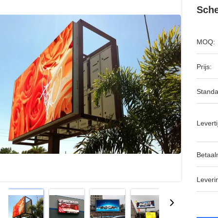
Sch
MOQ:
Prijs:
Standa
Leverti
Betaal
Leveri