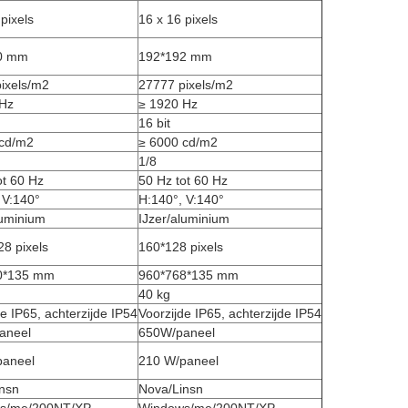
pixels
16 x 16 pixels
0 mm
192*192 mm
ixels/m2
27777 pixels/m2
 Hz
≥ 1920 Hz
16 bit
 cd/m2
≥ 6000 cd/m2
1/8
ot 60 Hz
50 Hz tot 60 Hz
 V:140°
H:140°, V:140°
luminium
IJzer/aluminium
28 pixels
160*128 pixels
0*135 mm
960*768*135 mm
40 kg
e IP65, achterzijde IP54
Voorzijde IP65, achterzijde IP54
aneel
650W/paneel
paneel
210 W/paneel
nsn
Nova/Linsn