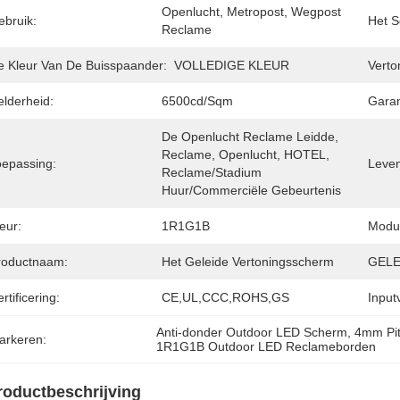
Openlucht, Metropost, Wegpost 
ebruik:
Het S
Reclame
e Kleur Van De Buisspaander:
VOLLEDIGE KLEUR
Verto
elderheid:
6500cd/sqm
Garan
De Openlucht Reclame Leidde, 
Reclame, Openlucht, HOTEL, 
oepassing:
Leven
Reclame/stadium 
Huur/Commerciële Gebeurtenis
eur:
1R1G1B
Modul
roductnaam:
Het Geleide Vertoningsscherm
GELE
rtificering:
CE,UL,CCC,ROHS,GS
Input
Anti-donder Outdoor LED Scherm
, 
4mm Pi
arkeren:
1R1G1B Outdoor LED Reclameborden
roductbeschrijving