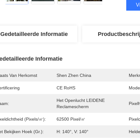
V
Gedetailleerde Informatie
Productbeschri
edetailleerde Informatie
laats Van Herkomst
Shen Zhen China
Merk
rtificering
CE RoHS
Mode
Het Openlucht LEIDENE 
aam:
Pixel
Reclamescherm
xeldichtheid (pixels/㎡):
62500 Pixel/㎡
Pixelc
t Bekijken Hoek (gr.):
H: 140°, V: 140°
Helde