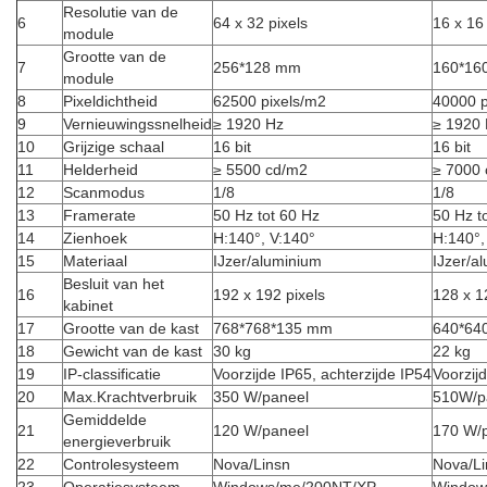
Resolutie van de
6
64 x 32 pixels
16 x 16 
module
Grootte van de
7
256*128 mm
160*16
module
8
Pixeldichtheid
62500 pixels/m2
40000 p
9
Vernieuwingssnelheid
≥ 1920 Hz
≥ 1920
10
Grijzige schaal
16 bit
16 bit
11
Helderheid
≥ 5500 cd/m2
≥ 7000
12
Scanmodus
1/8
1/8
13
Framerate
50 Hz tot 60 Hz
50 Hz t
14
Zienhoek
H:140°, V:140°
H:140°,
15
Materiaal
IJzer/aluminium
IJzer/a
Besluit van het
16
192 x 192 pixels
128 x 1
kabinet
17
Grootte van de kast
768*768*135 mm
640*64
18
Gewicht van de kast
30 kg
22 kg
19
IP-classificatie
Voorzijde IP65, achterzijde IP54
Voorzijd
20
Max.Krachtverbruik
350 W/paneel
510W/p
Gemiddelde
21
120 W/paneel
170 W/
energieverbruik
22
Controlesysteem
Nova/Linsn
Nova/Li