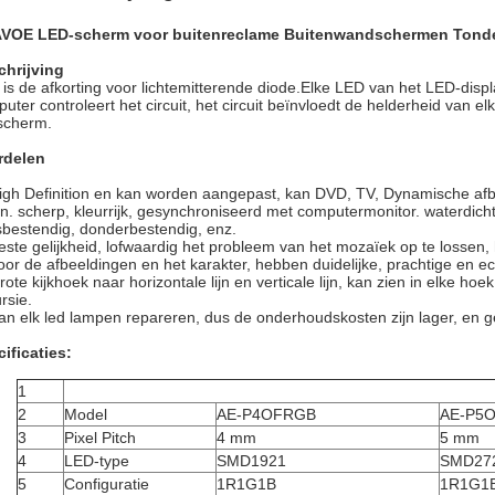
AVOE LED-scherm voor buitenreclame Buitenwandschermen Tonde
chrijving
is de afkorting voor lichtemitterende diode.Elke LED van het LED-disp
uter controleert het circuit, het circuit beïnvloedt de helderheid van 
scherm.
rdelen
igh Definition en kan worden aangepast, kan DVD, TV, Dynamische afbe
n. scherp, kleurrijk, gesynchroniseerd met computermonitor. waterdich
sbestendig, donderbestendig, enz.
este gelijkheid, lofwaardig het probleem van het mozaïek op te lossen, 
oor de afbeeldingen en het karakter, hebben duidelijke, prachtige en ech
rote kijkhoek naar horizontale lijn en verticale lijn, kan zien in elke ho
rsie.
an elk led lampen repareren, dus de onderhoudskosten zijn lager, en g
ificaties:
1
2
Model
AE-P4OFRGB
AE-P5
3
Pixel Pitch
4 mm
5 mm
4
LED-type
SMD1921
SMD27
5
Configuratie
1R1G1B
1R1G1