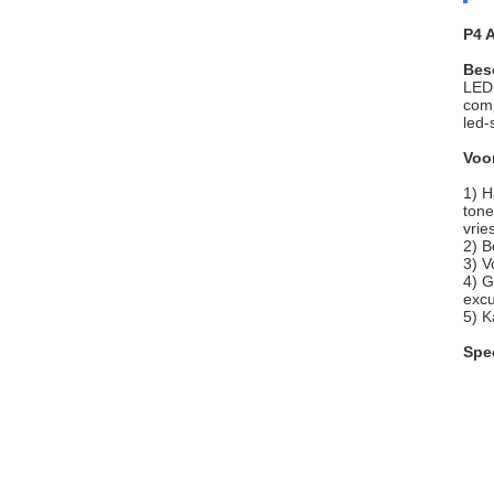
P4 
Bes
LED 
comp
led-
Voo
1) H
tone
vrie
2) B
3) V
4) G
excu
5) K
Spec