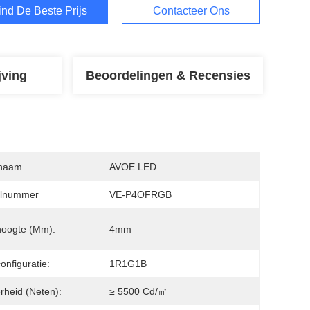
ind De Beste Prijs
Contacteer Ons
jving
Beoordelingen & Recensies
naam
AVOE LED
lnummer
VE-P4OFRGB
hoogte (mm):
4mm
onfiguratie:
1R1G1B
rheid (neten):
≥ 5500 Cd/㎡