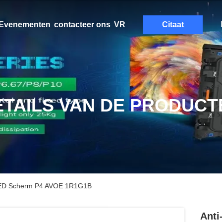
Evenementen
contacteer ons
VR
Citaat
ETAILS VAN DE PRODUCT
 LED Scherm P4 AVOE 1R1G1B
Anti