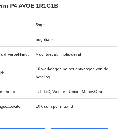
erm P4 AVOE 1R1G1B
5sqm
negotiable
ard Verpakking:
Vluchtgeval, Triplexgeval
10 werkdagen na het ontvangen van de
jd:
betaling
methode:
T/T, L/C, Western Union, MoneyGram
ngscapaciteit:
10K sqm per maand