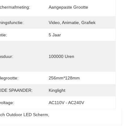
chermafmeting:
Aangepaste Grootte
ningsfunctie:
Video, Animatie, Grafiek
tie:
5 Jaar
sduur:
100000 Uren
egrootte:
256mm*128mm
IDE SPAANDER:
Kinglight
voltage:
AC110V - AC240V
tch Outdoor LED Scherm
, 