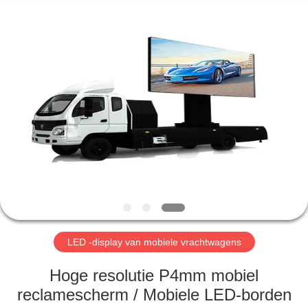
Shen
Zhen
AVOE
Hi-
tech
Co.,
Ltd..
All
HUIS
Rights
Reserved.
PRODUCTEN
OVER
ONS
FABRIEKSTOCHT
LED -display van mobiele vrachtwagens
KWALITEITSCONTROLE
Hoge resolutie P4mm mobiel
reclamescherm / Mobiele LED-borden