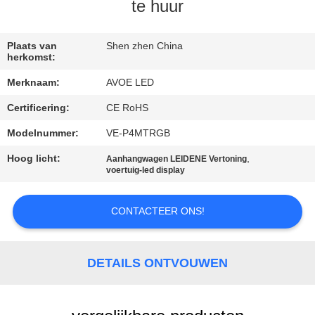
NEEM
te huur
CONTACT
MET
Plaats van
Shen zhen China
herkomst:
ONS
Merknaam:
AVOE LED
OP
Certificering:
CE RoHS
Modelnummer:
VE-P4MTRGB
NIEUWS
Hoog licht:
,
Aanhangwagen LEIDENE Vertoning
voertuig-led display
GEVALLEN
CONTACTEER ONS!
BLOG
DETAILS ONTVOUWEN
VRAAG
EEN