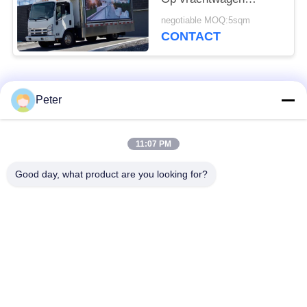
gemonteerd LED-
negotiable MOQ:5sqm
scherm
CONTACT
Energiebesparend
populaire categorieën
Alle
Peter
Buiten vaste LED -
Binnen vaste LED -
11:07 PM
display
display
Good day, what product are you looking for?
Doorzichtig glazen
LED -display van
LED-display
podiumhuur
Fine Pitch LED -
Buitenverhuur LED -
display
display