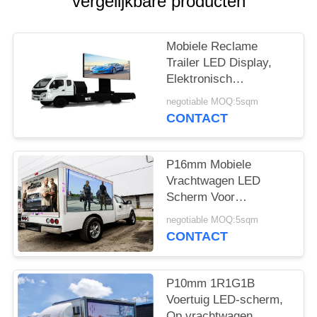
vergelijkbare producten
OFFERTE
VR
Mobiele Reclame
Trailer LED Display,
Elektronisch
SITEMAP
Reclamebord LED
negotiable MOQ:5sqm
Display P4mm
CONTACT
PRIVACYBELEID
P16mm Mobiele
Vrachtwagen LED
Scherm Voor
Buitenevenementen
negotiable MOQ:5sqm
Statische Constante
CONTACT
Stroom Aansturing
P10mm 1R1G1B
Voertuig LED-scherm,
Op vrachtwagen