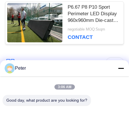
P6.67 P8 P10 Sport
Perimeter LED Display
960x960mm Die-cast
Aluminium Kast
negotiable MOQ:5sqm
CONTACT
populaire categorieën
Alle
Peter
Buiten vaste LED -
Binnen vaste LED -
3:06 AM
display
display
Good day, what product are you looking for?
Doorzichtig glazen
LED -display van
LED-display
podiumhuur