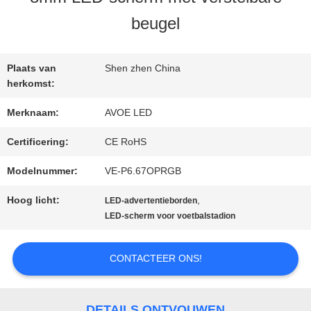
KWALITEITSCONTROLE
beugel
NEEM
Plaats van
Shen zhen China
CONTACT
herkomst:
Merknaam:
AVOE LED
MET
Certificering:
CE RoHS
ONS
Modelnummer:
VE-P6.67OPRGB
OP
Hoog licht:
,
LED-advertentieborden
LED-scherm voor voetbalstadion
NIEUWS
CONTACTEER ONS!
GEVALLEN
DETAILS ONTVOUWEN