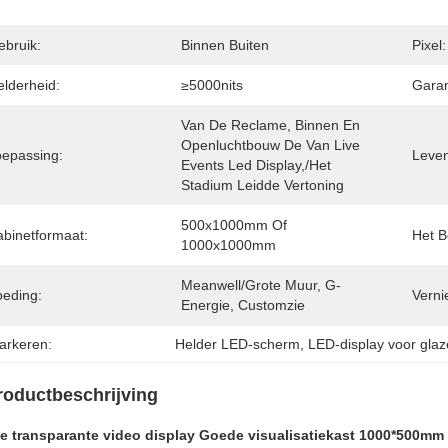
ebruik:
Binnen Buiten
Pixel:
elderheid:
≥5000nits
Garan
Van De Reclame, Binnen En 
Openluchtbouw De Van Live 
oepassing:
Leven
Events Led Display,/het 
Stadium Leidde Vertoning
500x1000mm Of 
abinetformaat:
Het B
1000x1000mm
Meanwell/Grote Muur, G-
oeding:
Verni
Energie, Customzie
arkeren:
Helder LED-scherm
, 
LED-display voor gla
roductbeschrijving
e transparante video display Goede visualisatiekast 1000*500m