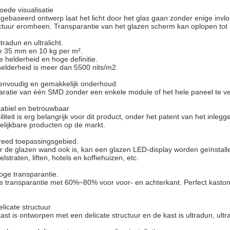
oede visualisatie
gebaseerd ontwerp laat het licht door het glas gaan zonder enige inv
ctuur eromheen. Transparantie van het glazen scherm kan oplopen tot
ltradun en ultralicht.
e 35 mm en 10 kg per m².
 helderheid en hoge definitie.
elderheid is meer dan 5500 nits/m2.
envoudig en gemakkelijk onderhoud.
ratie van één SMD zonder een enkele module of het hele paneel te ve
tabiel en betrouwbaar
iliteit is erg belangrijk voor dit product, onder het patent van het inl
elijkbare producten op de markt.
reed toepassingsgebied.
 de glazen wand ook is, kan een glazen LED-display worden geïnstall
elstraten, liften, hotels en koffiehuizen, etc.
oge transparantie.
 transparantie met 60%~80% voor voor- en achterkant. Perfect kaston
elicate structuur
ast is ontworpen met een delicate structuur en de kast is ultradun, ultra