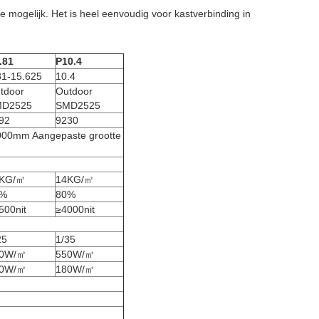
ogelijk. Het is heel eenvoudig voor kastverbinding in
.81
P10.4
81-15.625
10.4
tdoor
Outdoor
D2525
SMD2525
92
9230
00mm Aangepaste grootte
KG/㎡
14KG/㎡
5%
80%
500nit
≥4000nit
25
1/35
50W/㎡
550W/㎡
80W/㎡
180W/㎡