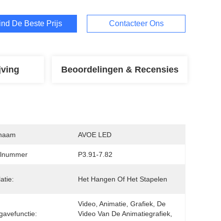
ind De Beste Prijs
Contacteer Ons
jving
Beoordelingen & Recensies
naam
AVOE LED
lnummer
P3.91-7.82
latie:
Het Hangen Of Het Stapelen
Video, Animatie, Grafiek, De 
avefunctie:
Video Van De Animatiegrafiek, 