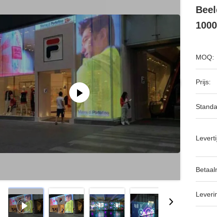
Bee
100
MOQ:
Prijs:
Standa
Leverti
Betaal
Leveri