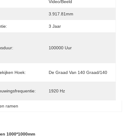
Video/Beeld
3.917.81mm
tie:
3 Jaar
sduur:
100000 Uur
ekijken Hoek:
De Graad Van 140 Graad/140
euwingsfrequentie:
1920 Hz
zen ramen
m en 1000*1000mm