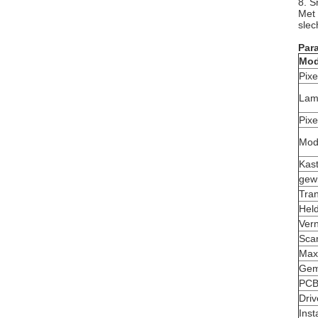
8. S
Met 
slec
Par
Mod
Pixe
Lam
Pixe
Mod
Kast
gew
Tra
Hel
Vern
Sca
Max
Gem
PC
Driv
Inst