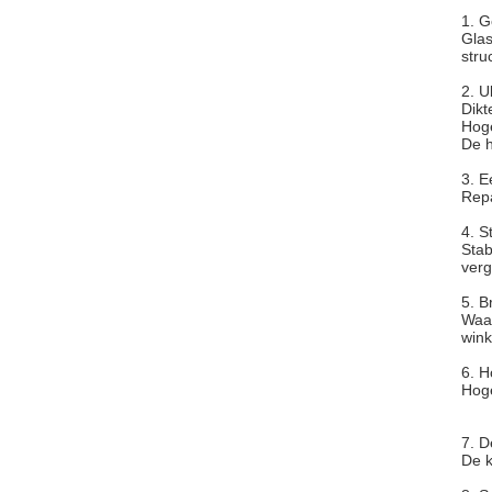
1. G
Glas
stru
2. U
Dikt
Hoge
De h
3. E
Repa
4. S
Stab
verg
5. B
Waar
wink
6. H
Hoge
7. D
De k