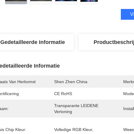
V
Gedetailleerde Informatie
Productbeschri
edetailleerde Informatie
laats Van Herkomst
Shen Zhen China
Merk
rtificering
CE RoHS
Mode
Transparante LEIDENE 
aam:
Instal
Vertoning
is Chip Kleur:
Volledige RGB Kleur,
Weerg