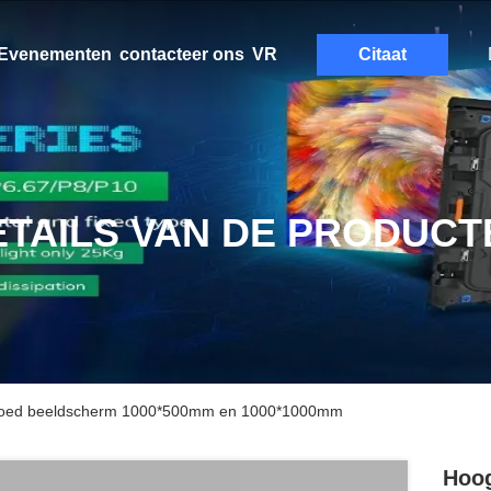
Evenementen
contacteer ons
VR
Citaat
ETAILS VAN DE PRODUCT
 Goed beeldscherm 1000*500mm en 1000*1000mm
Hoog