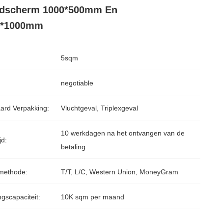
ldscherm 1000*500mm En
0*1000mm
5sqm
negotiable
ard Verpakking:
Vluchtgeval, Triplexgeval
10 werkdagen na het ontvangen van de
jd:
betaling
methode:
T/T, L/C, Western Union, MoneyGram
ngscapaciteit:
10K sqm per maand