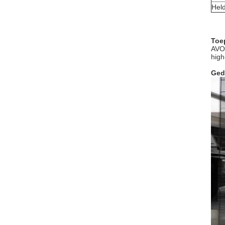
Hel
Toe
AVOE
high
Ged