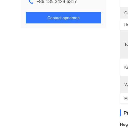
+86-135-3429-6317
G
Contact opnemen
H
T
K
V
M
P
Hog