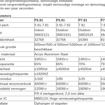
nel vergrendelingsontwerp, eenvoudige installatie.
snel vergrendelingsontwerp, maakt eenvoudige montage en demontage m
hts een paar seconden.
ameters
el
P3.91
P3.91
P7.81
P7
l pitch
3.91-7.81
3.91-7.82
7.81
7.
Indoor
Outdoor
Outdoor
Ou
p
SMD2121
SMD1921
SMD2525
SM
ldichtheid
32768
32768
16384
81
500mm*500 of 500mm*1000mm of 1000mm*10
ule grootte
beschikbaar
 materiaal
Acryic Aluminium Staal
icht
15KG/㎡
15KG/㎡
14KG/㎡
14
nsparantie
65%
65%
70%
7
derheid
≥1000nit
≥4500nit
≥4500nit
≥4
ieuwingsfrequentie
≥1920HZ
nmodus
1/165
1/85
1/25
1/
imaal stroomverbruik
400W/㎡
600W/㎡
600W/㎡
5
iddeld vermogen
120W/㎡
180W/㎡
180W/㎡
1
B
FR-4 vierlagenbord, 2,0 mm dikte
er IC
MBI5124, Hoge vernieuwingsfrequentie
allatie
Ophangen of stapelen