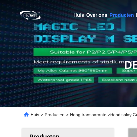
Huis
Over ons
Producten
D
Huis
>
Producten
>
Hoog transparante videodisplay
Producten