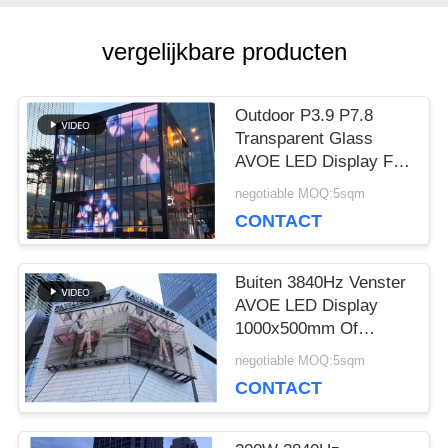
BLOG
vergelijkbare producten
VRAAG
Outdoor P3.9 P7.8
Transparent Glass
EEN
AVOE LED Display For
Shopping Mall
negotiable MOQ:5sqm
OFFERTE
CONTACT
VR
Buiten 3840Hz Venster
AVOE LED Display
1000x500mm Of
SITEMAP
1000x1000mm Kasten
negotiable MOQ:5sqm
CONTACT
PRIVACYBELEID