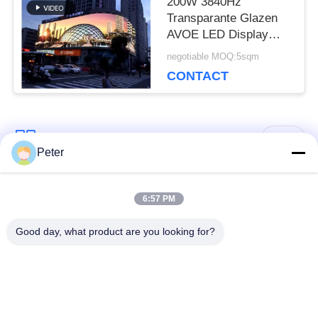
200W 3840Hz
Transparante Glazen
AVOE LED Display
Buitengordijn
negotiable MOQ:5sqm
Schermen
CONTACT
populaire categorieën
Alle
Peter
Buiten vaste LED -
Binnen vaste LED -
6:57 PM
display
display
Good day, what product are you looking for?
Doorzichtig glazen
LED -display van
LED-display
podiumhuur
Fine Pitch LED -
Buitenverhuur LED -