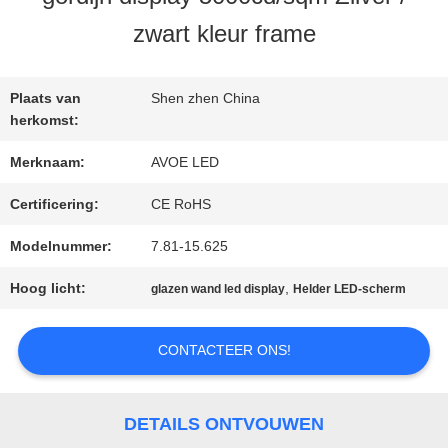
KWALITEITSCONTROLE
zwart kleur frame
NEEM
Plaats van
Shen zhen China
CONTACT
herkomst:
Merknaam:
AVOE LED
MET
Certificering:
CE RoHS
ONS
Modelnummer:
7.81-15.625
OP
Hoog licht:
,
glazen wand led display
Helder LED-scherm
NIEUWS
CONTACTEER ONS!
GEVALLEN
DETAILS ONTVOUWEN