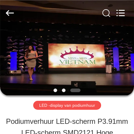
2026
Shen
Zhen
AVOE
Hi-
tech
HUIS
Co.,
Ltd..
All
Rights
Reserved.
PRODUCTEN
OVER
ONS
LED -display van podiumhuur
FABRIEKSTOCHT
Podiumverhuur LED-scherm P3.91mm
LED-scherm SMD2121 Hoge