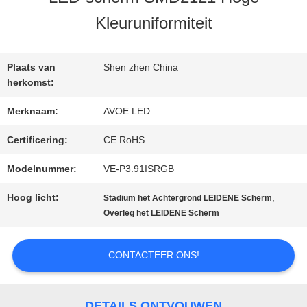
KWALITEITSCONTROLE
Kleuruniformiteit
NEEM
Plaats van
Shen zhen China
CONTACT
herkomst:
Merknaam:
AVOE LED
MET
Certificering:
CE RoHS
ONS
Modelnummer:
VE-P3.91ISRGB
OP
Hoog licht:
,
Stadium het Achtergrond LEIDENE Scherm
Overleg het LEIDENE Scherm
NIEUWS
CONTACTEER ONS!
GEVALLEN
DETAILS ONTVOUWEN