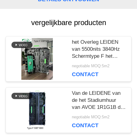
BLOG
vergelijkbare producten
VRAAG
het Overleg LEIDEN
EEN
van 5500nits 3840Hz
Schermtype F het
OFFERTE
Aluminiumkabinet van
negotiable MOQ:5m2
het Matrijzenafgietsel
CONTACT
VR
Van de LEIDENE van
de het Stadiumhuur
SITEMAP
van AVOE 1R1G1B de
Beschermer Vertonings
negotiable MOQ:5m2
Achtergrondgebruikshoek
CONTACT
PRIVACYBELEID