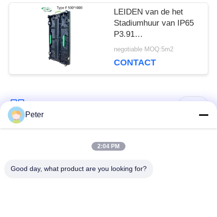
LEIDEN van de het
Stadiumhuur van IP65
P3.91
Vertoningscomité
negotiable MOQ:5m2
Veelvoudig
CONTACT
Krommekabinet
populaire categorieën
Alle
Peter
Buiten vaste LED -
Binnen vaste LED -
2:04 PM
display
display
Good day, what product are you looking for?
Doorzichtig glazen
LED -display van
LED-display
podiumhuur