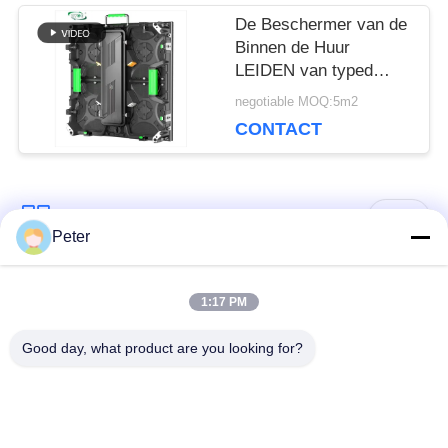
De Beschermer van de
Binnen de Huur
LEIDEN van typed
P3.91 3840Hz Comité
negotiable MOQ:5m2
500x1000
CONTACT
Kabinetshoek
populaire categorieën
Alle
Peter
Buiten vaste LED -
Binnen vaste LED -
1:17 PM
display
display
Good day, what product are you looking for?
Doorzichtig glazen
LED -display van
LED-display
podiumhuur