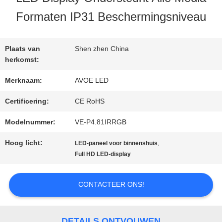
KWALITEITSCONTROLE
Formaten IP31 Beschermingsniveau
NEEM
Plaats van
Shen zhen China
CONTACT
herkomst:
Merknaam:
AVOE LED
MET
Certificering:
CE RoHS
ONS
Modelnummer:
VE-P4.81IRRGB
OP
Hoog licht:
,
LED-paneel voor binnenshuis
Full HD LED-display
NIEUWS
CONTACTEER ONS!
GEVALLEN
DETAILS ONTVOUWEN