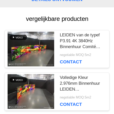
BLOG
vergelijkbare producten
VRAAG
LEIDEN van de typef
EEN
P3.91 4K 3840Hz
Binnenhuur Comité
OFFERTE
500x1000mm
negotiable MOQ:5m2
Krommekabinet
CONTACT
VR
Volledige Kleur
2.976mm Binnenhuur
SITEMAP
LEIDEN
Vertoningsicn2153
negotiable MOQ:5m2
3840Hz Type F
CONTACT
PRIVACYBELEID