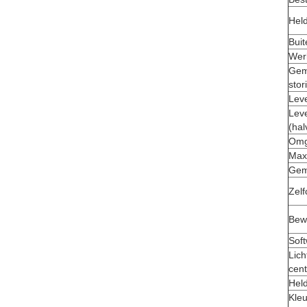
Hel
Buit
Werk
Gemi
stor
Lev
Leve
(hal
Omg
Max
Gem
Zelf
Bew
Sof
Lich
cent
Held
Kleu