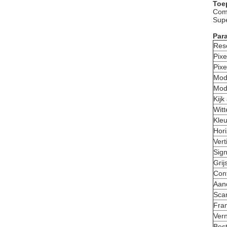
Toe
Comm
Supe
Par
Res
Pixe
Pixe
Modu
Mod
Kijk
Witt
Kle
Hori
Vert
Sign
Grij
Cont
Aan
Sca
Fra
Vern
Bes