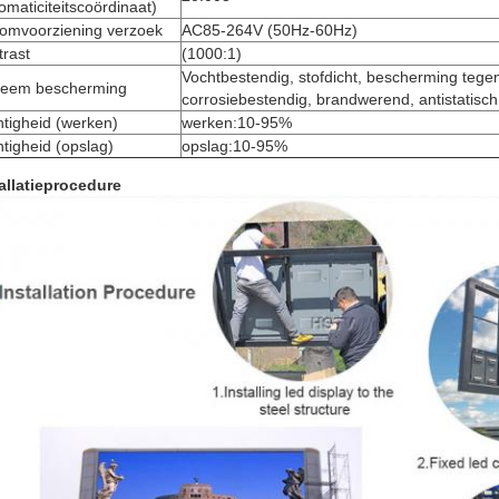
omaticiteitscoördinaat)
oomvoorziening verzoek
AC85-264V (50Hz-60Hz)
rast
(1000:1)
Vochtbestendig, stofdicht, bescherming teg
teem bescherming
corrosiebestendig, brandwerend, antistatisch,
tigheid (werken)
werken:10-95%
tigheid (opslag)
opslag:10-95%
allatieprocedure