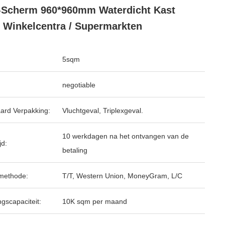
Scherm 960*960mm Waterdicht Kast
 Winkelcentra / Supermarkten
5sqm
negotiable
ard Verpakking:
Vluchtgeval, Triplexgeval.
10 werkdagen na het ontvangen van de
jd:
betaling
methode:
T/T, Western Union, MoneyGram, L/C
ngscapaciteit:
10K sqm per maand