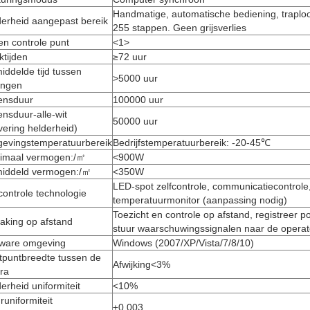
Handmatige, automatische bediening, traplo
derheid aangepast bereik
255 stappen. Geen grijsverlies
en controle punt
<1>
tijden
≥72 uur
ddelde tijd tussen
>5000 uur
ingen
ensduur
100000 uur
nsduur-alle-wit
50000 uur
vering helderheid)
evingstemperatuurbereik
Bedrijfstemperatuurbereik: -20-45℃
imaal vermogen:/㎡
<900W
iddeld vermogen:/㎡
<350W
LED-spot zelfcontrole, communicatiecontrole
controle technologie
temperatuurmonitor (aanpassing nodig)
Toezicht en controle op afstand, registreer po
aking op afstand
stuur waarschuwingssignalen naar de operat
tware omgeving
Windows (2007/XP/Vista/7/8/10)
tpuntbreedte tussen de
Afwijking<3%
ra
erheid uniformiteit
<10%
runiformiteit
±0.003