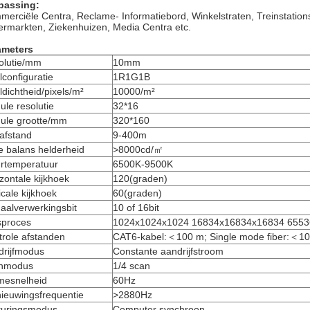
passing:
erciële Centra, Reclame- Informatiebord, Winkelstraten, Treinstation
rmarkten, Ziekenhuizen, Media Centra etc.
ameters
olutie/mm
10mm
lconfiguratie
1R1G1B
ldichtheid/pixels/m²
10000/m²
le resolutie
32*16
ule grootte/mm
320*160
 afstand
9-400m
e balans helderheid
>8000cd/㎡
urtemperatuur
6500K-9500K
zontale kijkhoek
120(graden)
icale kijkhoek
60(graden)
aalverwerkingsbit
10 of 16bit
sproces
1024x1024x1024 16834x16834x16834 655
role afstanden
CAT6-kabel:＜100 m; Single mode fiber:＜1
drijfmodus
Constante aandrijfstroom
nmodus
1/4 scan
mesnelheid
60Hz
ieuwingsfrequentie
>2880Hz
turingsmodus
Computer synchroon