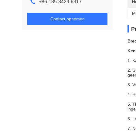
+86-135-3429-6317
H
M
Contact opnemen
P
Bre
Ken
1. K
2. G
geen
3. V
4. H
5. T
inge
6. L
7. N