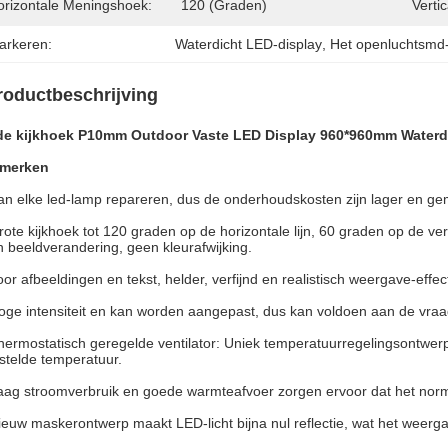
orizontale Meningshoek:
120 (graden)
Verti
arkeren:
Waterdicht LED-display
, 
Het openluchtsm
roductbeschrijving
de kijkhoek P10mm Outdoor Vaste LED Display 960*960mm Waterdi
merken
an elke led-lamp repareren, dus de onderhoudskosten zijn lager en gem
rote kijkhoek tot 120 graden op de horizontale lijn, 60 graden op de verti
 beeldverandering, geen kleurafwijking.
oor afbeeldingen en tekst, helder, verfijnd en realistisch weergave-effec
oge intensiteit en kan worden aangepast, dus kan voldoen aan de vra
hermostatisch geregelde ventilator: Uniek temperatuurregelingsontwer
stelde temperatuur.
aag stroomverbruik en goede warmteafvoer zorgen ervoor dat het normaa
ieuw maskerontwerp maakt LED-licht bijna nul reflectie, wat het weerg