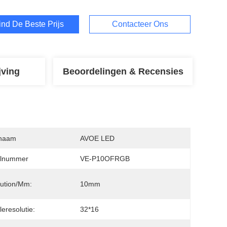
ind De Beste Prijs
Contacteer Ons
jving
Beoordelingen & Recensies
naam
AVOE LED
lnummer
VE-P10OFRGB
ution/mm:
10mm
eresolutie:
32*16