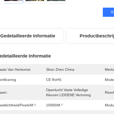
V
Gedetailleerde Informatie
Productbeschri
edetailleerde Informatie
laats Van Herkomst
Shen Zhen China
Merk
rtificering
CE RoHS
Mode
Openlucht Vaste Volledige 
aam:
Resol
Kleuren LEIDENE Vertoning
xeldichtheid/pixels/m ²:
10000/m ²
Modul