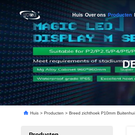
Huis
Over ons
Producten
D
Huis
>
Producten
>
Breed zichthoek P10mm Buitenhui
Producten