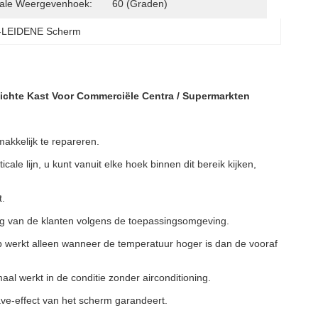
cale Weergevenhoek:
60 (graden)
d-LEIDENE Scherm
chte Kast Voor Commerciële Centra / Supermarkten​
akkelijk te repareren.
cale lijn, u kunt vanuit elke hoek binnen dit bereik kijken,
t.
ag van de klanten volgens de toepassingsomgeving.
p werkt alleen wanneer de temperatuur hoger is dan de vooraf
l werkt in de conditie zonder airconditioning.
ave-effect van het scherm garandeert.