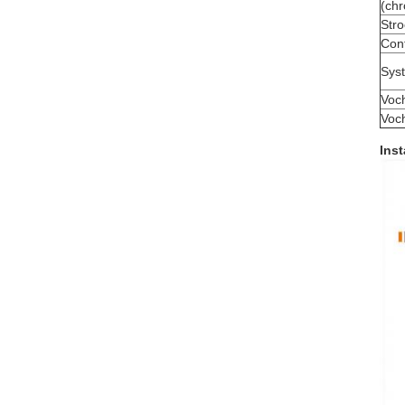
(chr
Str
Cont
Sys
Voch
Voch
Inst