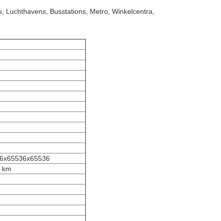
s, Luchthavens, Busstations, Metro, Winkelcentra,
36x65536x65536
0 km