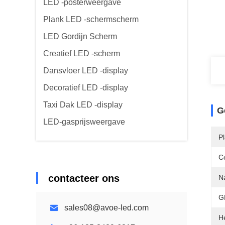
LED -posterweergave
Plank LED -schermscherm
LED Gordijn Scherm
Creatief LED -scherm
Dansvloer LED -display
Decoratief LED -display
Taxi Dak LED -display
G
LED-gasprijsweergave
P
Ce
contacteer ons
N
G
sales08@avoe-led.com
He