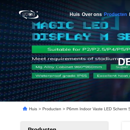
Huis
Over ons
Producten
D
Huis
>
Producten
>
P6mm Indoor Vaste LED Scherm S
Producten