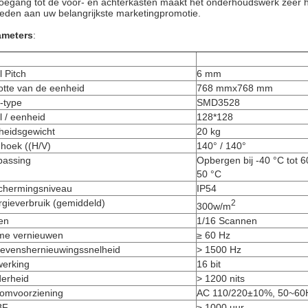
oegang tot de voor- en achterkasten maakt het onderhoudswerk zeer h
eden aan uw belangrijkste marketingpromotie.
ameters
:
l Pitch
6 mm
otte van de eenheid
768 mmx768 mm
-type
SMD3528
l / eenheid
128*128
heidsgewicht
20 kg
hoek ((H/V)
140° / 140°
passing
Opbergen bij -40 °C tot 60
50 °C
chermingsniveau
IP54
gieverbruik (gemiddeld)
2
300w/m
en
1/16 Scannen
me vernieuwen
≥ 60 Hz
evenshernieuwingssnelheid
> 1500 Hz
werking
16 bit
derheid
> 1200 nits
oomvoorziening
AC 110/220±10%, 50~60
BF
≥ 1000 uur