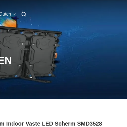
Dutch
EN
m Indoor Vaste LED Scherm SMD3528