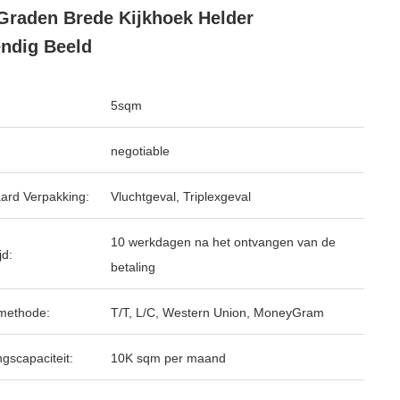
Graden Brede Kijkhoek Helder
ndig Beeld
5sqm
negotiable
ard Verpakking:
Vluchtgeval, Triplexgeval
10 werkdagen na het ontvangen van de
jd:
betaling
methode:
T/T, L/C, Western Union, MoneyGram
ngscapaciteit:
10K sqm per maand