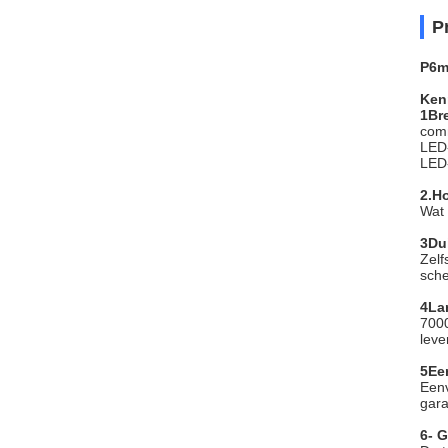
P
P6m
Ken
1Br
comm
LED-
LED-
2.
Ho
Wat 
3Dui
Zelf
sch
4La
7000
leve
5Een
Eenv
gar
6- 