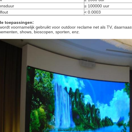
ensduur
≥ 100000 uur
lfout
< 0.0003
de toepassingen:
wordt voornamelijk gebruikt voor outdoor reclame net als TV, daarnaas
ementen, shows, bioscopen, sporten, enz.