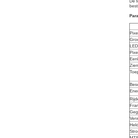
De t
best
Par
Pixe
Gro
LED
Pixe
Een
Zien
Toe
Bes
Ener
Rijd
Fra
Geg
Ver
Hel
Str
MT