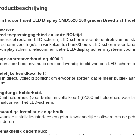
roductbeschrijving
m Indoor Fixed LED Display SMD3528 160 graden Breed zichthoek
merken
eed toepassingsgebied en korte ROI-tijd:
ercieel reclame-LED-scherm, LED-scherm voor de omtrek van het stad
scherm voor logo's in winkelcentra,bank&beurs LED-scherm voor tariev
display scherm, telecommunicatie LED-display scherm systeem voor in
ge contrastverhouding:
4000:1
een zeer hoog niveau is om een levendig beeld van ons LED-scherm 
delijke beeldkwaliteit:
s in direct, volledig zonlicht om ervoor te zorgen dat je meer publiek a
erm.
ngdurige helderheid:
-nit helderheid (voor buiten in volle kleur) ((2000-nit helderheid voor 
nsduur van het LED-scherm.
voudige installatie en gebruik:
oudige installatie-interface en gebruiksvriendelijke software om de ge
anderen
Gemakkelijk onderhoud: