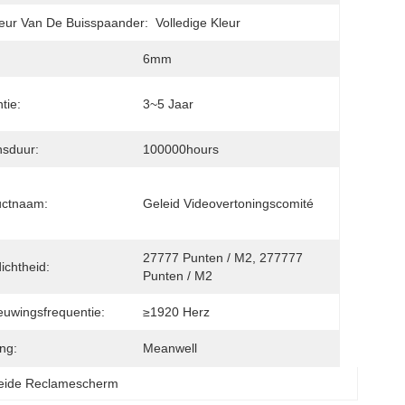
eur Van De Buisspaander:
Volledige Kleur
6mm
tie:
3~5 Jaar
sduur:
100000hours
uctnaam:
Geleid Videovertoningscomité
27777 Punten / M2, 277777 
dichtheid:
Punten / M2
euwingsfrequentie:
≥1920 Herz
ng:
Meanwell
leide Reclamescherm