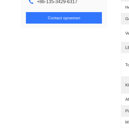
+86-135-3429-6317
H
Contact opnemen
G
Ve
L
T
Kl
Af
Pi
M