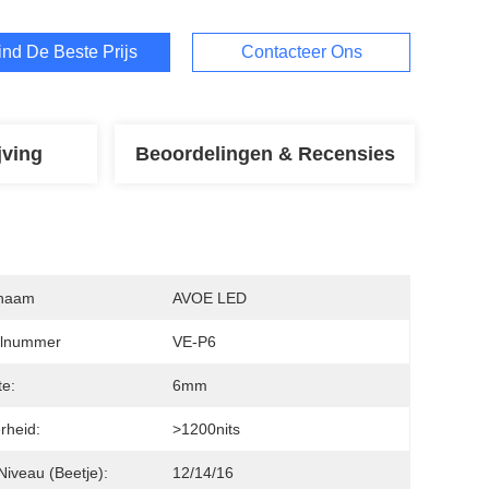
ind De Beste Prijs
Contacteer Ons
jving
Beoordelingen & Recensies
naam
AVOE LED
lnummer
VE-P6
e:
6mm
rheid:
>1200nits
 Niveau (beetje):
12/14/16