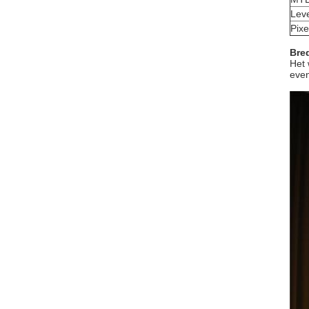
Lev
Pixe
Bre
Het 
even