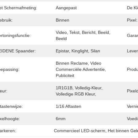
et Schermafmeting:
Aangepast
De Kl
ebruik:
Binnen
Pixel:
Video, Tekst, Bericht, Beeld, 
rtoningsfunctie:
Garan
Beeld
EIDENE Spaander:
Epistar, Kinglight, Silan
Leven
Binnen Reclame, Video 
oepassing:
Commerciële Advertentie, 
Prod
Publiciteit
1R1G1B, Volledig-Kleur, 
eur:
Pixel
Volledige RGB Kleur,
tastenwijze:
1/16 Aftasten
Verni
xelhoogte:
6mm
Voedi
arkeren:
Commercieel LED-scherm
, 
Het binnen Ge