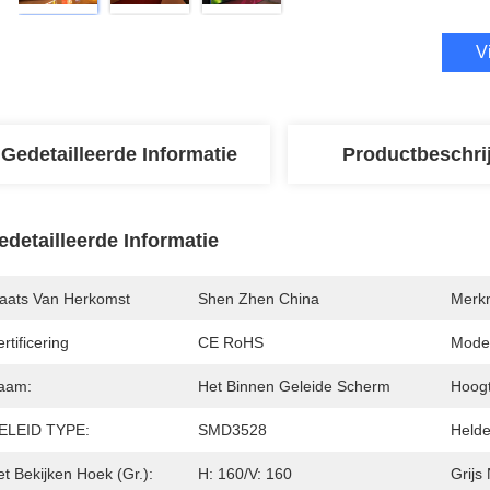
V
Gedetailleerde Informatie
Productbeschri
edetailleerde Informatie
laats Van Herkomst
Shen Zhen China
Merk
rtificering
CE RoHS
Mode
aam:
Het Binnen Geleide Scherm
Hoogt
ELEID TYPE:
SMD3528
Helde
t Bekijken Hoek (gr.):
H: 160/V: 160
Grijs